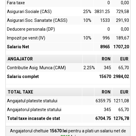
Fara taxe
0
0,00
Asigurari Sociale (CAS)
25%
3831.25
729,58
Asigurari Soc. Sanatate (CASS)
10%
1533
291,93
Deducere personala (DP)
0
0,00
Impozit pe venit (IV)
10%
996
189,67
Salariu Net
8965
1707,20
ANGAJATOR
RON
EUR
Contributie Asig. Munca (CAM)
2.25%
345
65,70
Salariu complet
15670
2984,02
TOTAL TAXE
RON
EUR
Angajatul plateste statului
6359.75
1211,08
Angajatorul plateste statului
345
65,70
Total taxe incasate de stat
6704.75
1276,78
Angajatorul cheltuie
15670
lei
pentru a plati un salariu net de