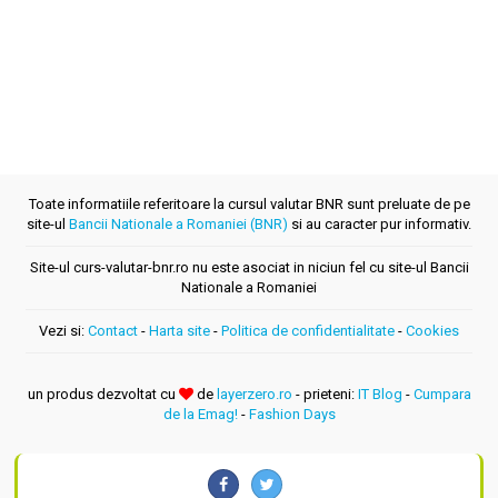
Toate informatiile referitoare la cursul valutar BNR sunt preluate de pe
site-ul
Bancii Nationale a Romaniei (BNR)
si au caracter pur informativ.
Site-ul curs-valutar-bnr.ro nu este asociat in niciun fel cu site-ul Bancii
Nationale a Romaniei
Vezi si:
Contact
-
Harta site
-
Politica de confidentialitate
-
Cookies
un produs dezvoltat cu
de
layerzero.ro
- prieteni:
IT Blog
-
Cumpara
de la Emag!
-
Fashion Days