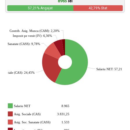
8965
lei
57,21
% Angajat
42,79
% Stat
Contrib. Asig. Munca (CAM): 2,20%
Impozit pe venit (IV): 6,36%
. Soc. Sanatate (CASS): 9,78%
Salariu NET: 57,21%
g. Sociale (CAS): 24,45%
Salariu NET
8.965
Asig. Sociale (CAS)
3.831,25
Asig. Soc. Sanatate (CASS)
1.533