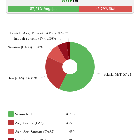
8716
lei
57,21
% Angajat
42,79
% Stat
Contrib. Asig. Munca (CAM): 2,20%
Impozit pe venit (IV): 6,36%
. Soc. Sanatate (CASS): 9,78%
Salariu NET: 57,21%
g. Sociale (CAS): 24,45%
Salariu NET
8.716
Asig. Sociale (CAS)
3.725
Asig. Soc. Sanatate (CASS)
1.490