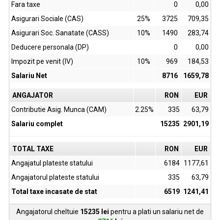
Fara taxe
0
0,00
Asigurari Sociale (CAS)
25%
3725
709,35
Asigurari Soc. Sanatate (CASS)
10%
1490
283,74
Deducere personala (DP)
0
0,00
Impozit pe venit (IV)
10%
969
184,53
Salariu Net
8716
1659,78
ANGAJATOR
RON
EUR
Contributie Asig. Munca (CAM)
2.25%
335
63,79
Salariu complet
15235
2901,19
TOTAL TAXE
RON
EUR
Angajatul plateste statului
6184
1177,61
Angajatorul plateste statului
335
63,79
Total taxe incasate de stat
6519
1241,41
Angajatorul cheltuie
15235
lei
pentru a plati un salariu net de