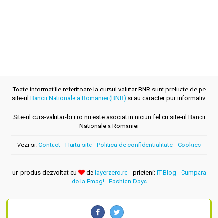
Toate informatiile referitoare la cursul valutar BNR sunt preluate de pe
site-ul
Bancii Nationale a Romaniei (BNR)
si au caracter pur informativ.
Site-ul curs-valutar-bnr.ro nu este asociat in niciun fel cu site-ul Bancii
Nationale a Romaniei
Vezi si:
Contact
-
Harta site
-
Politica de confidentialitate
-
Cookies
un produs dezvoltat cu
de
layerzero.ro
- prieteni:
IT Blog
-
Cumpara
de la Emag!
-
Fashion Days