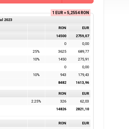
1 EUR = 5,2554 RON
ul
2023
RON
EUR
14500
2759,07
0
0,00
25%
3625
689,77
10%
1450
275,91
0
0,00
10%
943
179,43
8482
1613,96
RON
EUR
2.25%
326
62,03
14826
2821,10
RON
EUR