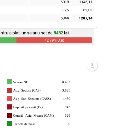
6018
1145,11
326
62,03
6344
1207,14
ntru a plati un salariu net de
8482
lei
42,79
% Stat
Salariu NET
8.482
Asig. Sociale (CAS)
3.625
Asig. Soc. Sanatate (CASS)
1.450
Impozit pe venit (IV)
943
Contrib. Asig. Munca (CAM)
326
Tichete de masa
0