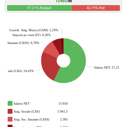
13950
lei
57,21
% Angajat
42,79
% Stat
Contrib. Asig. Munca (CAM): 2,20%
Impozit pe venit (IV): 6,36%
. Soc. Sanatate (CASS): 9,78%
Salariu NET: 57,21%
g. Sociale (CAS): 24,45%
Salariu NET
13.950
Asig. Sociale (CAS)
5.961,5
Asig. Soc. Sanatate (CASS)
2.385