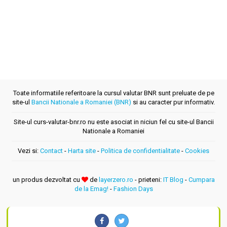
Toate informatiile referitoare la cursul valutar BNR sunt preluate de pe
site-ul
Bancii Nationale a Romaniei (BNR)
si au caracter pur informativ.
Site-ul curs-valutar-bnr.ro nu este asociat in niciun fel cu site-ul Bancii
Nationale a Romaniei
Vezi si:
Contact
-
Harta site
-
Politica de confidentialitate
-
Cookies
un produs dezvoltat cu
de
layerzero.ro
- prieteni:
IT Blog
-
Cumpara
de la Emag!
-
Fashion Days