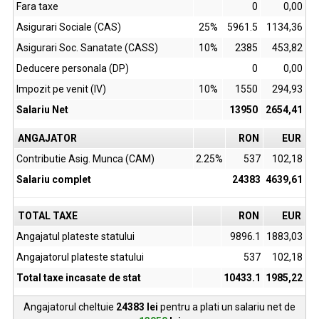
Fara taxe
0
0,00
Asigurari Sociale (CAS)
25%
5961.5
1134,36
Asigurari Soc. Sanatate (CASS)
10%
2385
453,82
Deducere personala (DP)
0
0,00
Impozit pe venit (IV)
10%
1550
294,93
Salariu Net
13950
2654,41
ANGAJATOR
RON
EUR
Contributie Asig. Munca (CAM)
2.25%
537
102,18
Salariu complet
24383
4639,61
TOTAL TAXE
RON
EUR
Angajatul plateste statului
9896.1
1883,03
Angajatorul plateste statului
537
102,18
Total taxe incasate de stat
10433.1
1985,22
Angajatorul cheltuie
24383
lei
pentru a plati un salariu net de