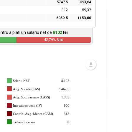
5747.5
1093,64
312
59,37
6059.5
1153,00
ntru a plati un salariu net de
8102
lei
42,79
% Stat
Salariu NET
8.102
Asig. Sociale (CAS)
3.462,5
Asig. Soc. Sanatate (CASS)
1.385
Impozit pe venit (IV)
900
Contrib. Asig. Munca (CAM)
312
Tichete de masa
0