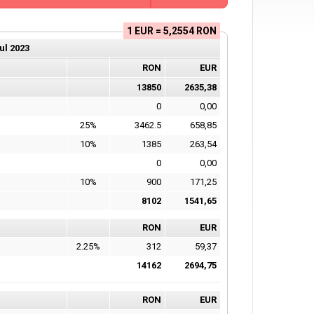
1 EUR = 5,2554 RON
ul
2023
RON
EUR
13850
2635,38
0
0,00
25%
3462.5
658,85
10%
1385
263,54
0
0,00
10%
900
171,25
8102
1541,65
RON
EUR
2.25%
312
59,37
14162
2694,75
RON
EUR