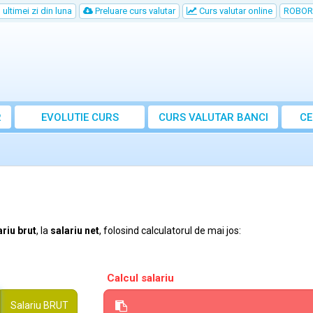
ultimei zi din luna
Preluare curs valutar
Curs valutar online
ROBOR
R
EVOLUTIE CURS
CURS
VALUTAR
BANCI
CE
ariu brut
, la
salariu net
, folosind calculatorul de mai jos:
Calcul salariu
Salariu
BRUT