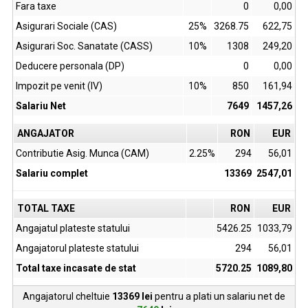
Fara taxe
0
0,00
Asigurari Sociale (CAS)
25%
3268.75
622,75
Asigurari Soc. Sanatate (CASS)
10%
1308
249,20
Deducere personala (DP)
0
0,00
Impozit pe venit (IV)
10%
850
161,94
Salariu Net
7649
1457,26
ANGAJATOR
RON
EUR
Contributie Asig. Munca (CAM)
2.25%
294
56,01
Salariu complet
13369
2547,01
TOTAL TAXE
RON
EUR
Angajatul plateste statului
5426.25
1033,79
Angajatorul plateste statului
294
56,01
Total taxe incasate de stat
5720.25
1089,80
Angajatorul cheltuie
13369
lei
pentru a plati un salariu net de