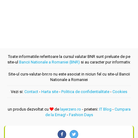
Toate informatiile referitoare la cursul valutar BNR sunt preluate de pe
site-ul
Bancii Nationale a Romaniei (BNR)
si au caracter pur informativ.
Site-ul curs-valutar-bnr.ro nu este asociat in niciun fel cu site-ul Bancii
Nationale a Romaniei
Vezi si:
Contact
-
Harta site
-
Politica de confidentialitate
-
Cookies
un produs dezvoltat cu
de
layerzero.ro
- prieteni:
IT Blog
-
Cumpara
de la Emag!
-
Fashion Days