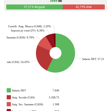
7649
lei
57,21
% Angajat
42,79
% Stat
Contrib. Asig. Munca (CAM): 2,20%
Impozit pe venit (IV): 6,36%
. Soc. Sanatate (CASS): 9,78%
Salariu NET: 57,21%
g. Sociale (CAS): 24,45%
Salariu NET
7.649
Asig. Sociale (CAS)
3.268,75
Asig. Soc. Sanatate (CASS)
1.308