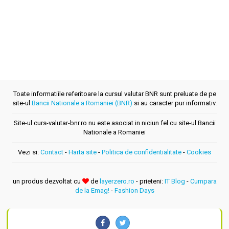
Toate informatiile referitoare la cursul valutar BNR sunt preluate de pe
site-ul
Bancii Nationale a Romaniei (BNR)
si au caracter pur informativ.
Site-ul curs-valutar-bnr.ro nu este asociat in niciun fel cu site-ul Bancii
Nationale a Romaniei
Vezi si:
Contact
-
Harta site
-
Politica de confidentialitate
-
Cookies
un produs dezvoltat cu
de
layerzero.ro
- prieteni:
IT Blog
-
Cumpara
de la Emag!
-
Fashion Days