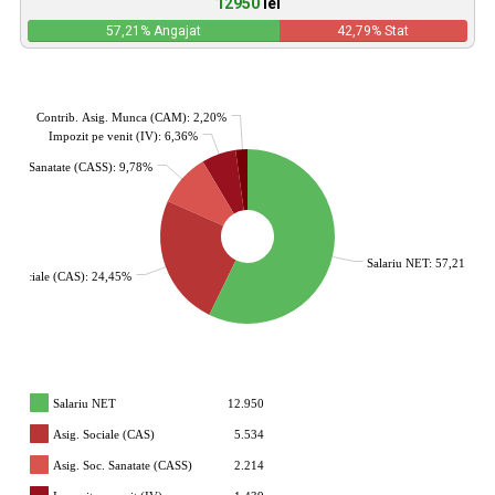
12950
lei
57,21
% Angajat
42,79
% Stat
Contrib. Asig. Munca (CAM): 2,20%
Impozit pe venit (IV): 6,36%
. Soc. Sanatate (CASS): 9,78%
Salariu NET: 57,21%
g. Sociale (CAS): 24,45%
Salariu NET
12.950
Asig. Sociale (CAS)
5.534
Asig. Soc. Sanatate (CASS)
2.214