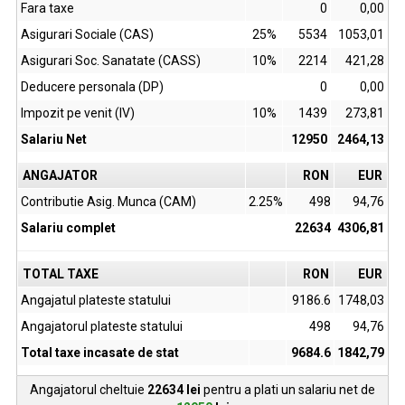
Fara taxe
0
0,00
Asigurari Sociale (CAS)
25%
5534
1053,01
Asigurari Soc. Sanatate (CASS)
10%
2214
421,28
Deducere personala (DP)
0
0,00
Impozit pe venit (IV)
10%
1439
273,81
Salariu Net
12950
2464,13
ANGAJATOR
RON
EUR
Contributie Asig. Munca (CAM)
2.25%
498
94,76
Salariu complet
22634
4306,81
TOTAL TAXE
RON
EUR
Angajatul plateste statului
9186.6
1748,03
Angajatorul plateste statului
498
94,76
Total taxe incasate de stat
9684.6
1842,79
Angajatorul cheltuie
22634
lei
pentru a plati un salariu net de