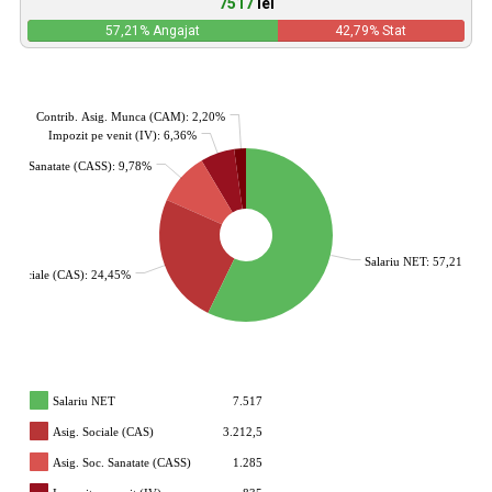
7517
lei
57,21
% Angajat
42,79
% Stat
Contrib. Asig. Munca (CAM): 2,20%
Impozit pe venit (IV): 6,36%
. Soc. Sanatate (CASS): 9,78%
Salariu NET: 57,21%
g. Sociale (CAS): 24,45%
Salariu NET
7.517
Asig. Sociale (CAS)
3.212,5
Asig. Soc. Sanatate (CASS)
1.285