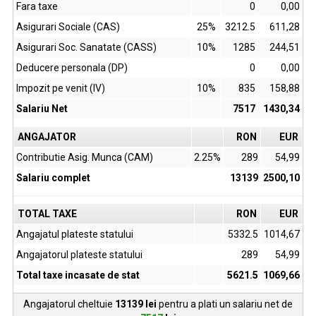
Fara taxe
0
0,00
Asigurari Sociale (CAS)
25%
3212.5
611,28
Asigurari Soc. Sanatate (CASS)
10%
1285
244,51
Deducere personala (DP)
0
0,00
Impozit pe venit (IV)
10%
835
158,88
Salariu Net
7517
1430,34
ANGAJATOR
RON
EUR
Contributie Asig. Munca (CAM)
2.25%
289
54,99
Salariu complet
13139
2500,10
TOTAL TAXE
RON
EUR
Angajatul plateste statului
5332.5
1014,67
Angajatorul plateste statului
289
54,99
Total taxe incasate de stat
5621.5
1069,66
Angajatorul cheltuie
13139
lei
pentru a plati un salariu net de