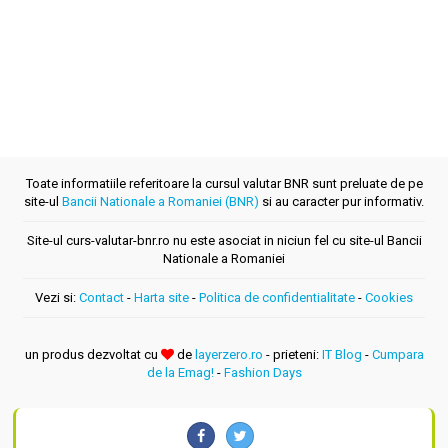
Toate informatiile referitoare la cursul valutar BNR sunt preluate de pe
site-ul
Bancii Nationale a Romaniei (BNR)
si au caracter pur informativ.
Site-ul curs-valutar-bnr.ro nu este asociat in niciun fel cu site-ul Bancii
Nationale a Romaniei
Vezi si:
Contact
-
Harta site
-
Politica de confidentialitate
-
Cookies
un produs dezvoltat cu
de
layerzero.ro
- prieteni:
IT Blog
-
Cumpara
de la Emag!
-
Fashion Days