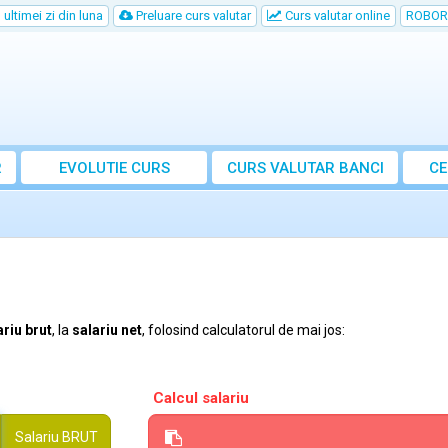
ultimei zi din luna
Preluare curs valutar
Curs valutar online
ROBOR
R
EVOLUTIE CURS
CURS
VALUTAR
BANCI
CE
ariu brut
, la
salariu net
, folosind calculatorul de mai jos:
Calcul salariu
Salariu
BRUT