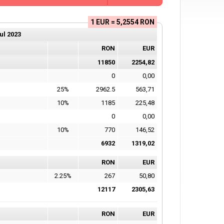
1 EUR = 5,2554 RON
ul
2023
RON
EUR
11850
2254,82
0
0,00
25%
2962.5
563,71
10%
1185
225,48
0
0,00
10%
770
146,52
6932
1319,02
RON
EUR
2.25%
267
50,80
12117
2305,63
RON
EUR