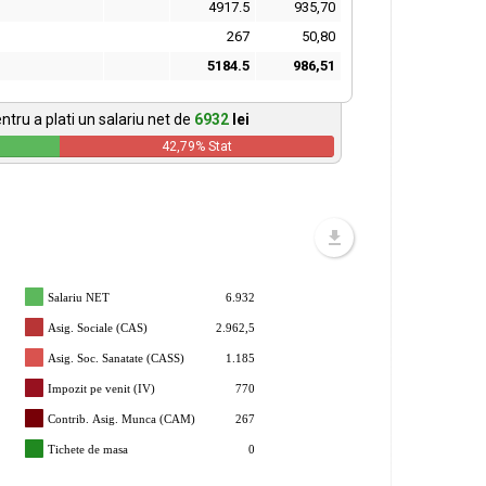
4917.5
935,70
267
50,80
5184.5
986,51
ntru a plati un salariu net de
6932
lei
42,79
% Stat
Salariu NET
6.932
Asig. Sociale (CAS)
2.962,5
Asig. Soc. Sanatate (CASS)
1.185
Impozit pe venit (IV)
770
Contrib. Asig. Munca (CAM)
267
Tichete de masa
0