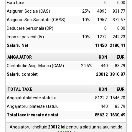
Fara taxe
0
0,00
Asigurari Sociale (CAS)
25%
4893
931,77
Asigurari Soc. Sanatate (CASS)
10%
1957
372,67
Deducere personala (DP)
0
0,00
Impozit pe venit (IV)
10%
1272
242,23
Salariu Net
11450
2180,41
ANGAJATOR
RON
EUR
Contributie Asig. Munca (CAM)
2.25%
440
83,79
Salariu complet
20012
3810,87
TOTAL TAXE
RON
EUR
Angajatul plateste statului
8122.2
1546,70
Angajatorul plateste statului
440
83,79
Total taxe incasate de stat
8562.2
1630,49
Angajatorul cheltuie
20012
lei
pentru a plati un salariu net de