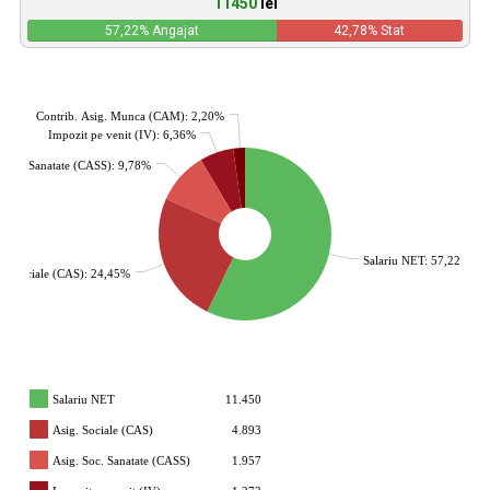
11450
lei
57,22
% Angajat
42,78
% Stat
Contrib. Asig. Munca (CAM): 2,20%
Impozit pe venit (IV): 6,36%
. Soc. Sanatate (CASS): 9,78%
Salariu NET: 57,22%
g. Sociale (CAS): 24,45%
Salariu NET
11.450
Asig. Sociale (CAS)
4.893
Asig. Soc. Sanatate (CASS)
1.957