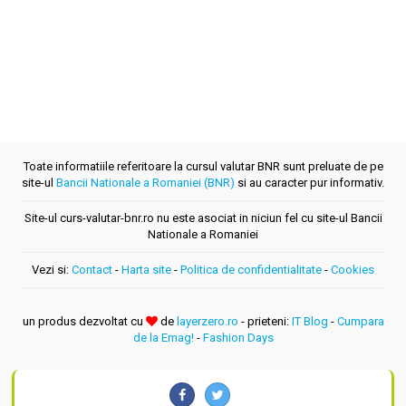
Toate informatiile referitoare la cursul valutar BNR sunt preluate de pe
site-ul
Bancii Nationale a Romaniei (BNR)
si au caracter pur informativ.
Site-ul curs-valutar-bnr.ro nu este asociat in niciun fel cu site-ul Bancii
Nationale a Romaniei
Vezi si:
Contact
-
Harta site
-
Politica de confidentialitate
-
Cookies
un produs dezvoltat cu
de
layerzero.ro
- prieteni:
IT Blog
-
Cumpara
de la Emag!
-
Fashion Days