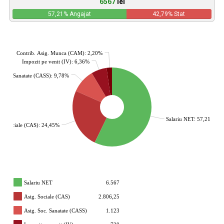
6567
lei
57,21
% Angajat
42,79
% Stat
Contrib. Asig. Munca (CAM): 2,20%
Impozit pe venit (IV): 6,36%
. Soc. Sanatate (CASS): 9,78%
Salariu NET: 57,21%
g. Sociale (CAS): 24,45%
Salariu NET
6.567
Asig. Sociale (CAS)
2.806,25
Asig. Soc. Sanatate (CASS)
1.123