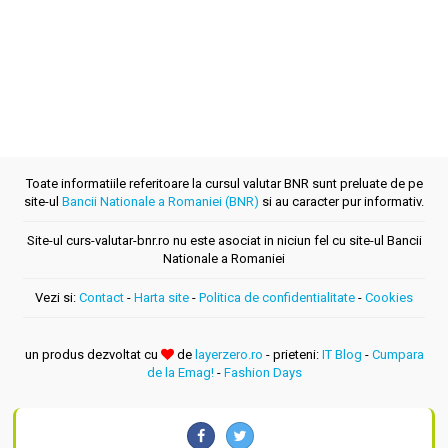
Toate informatiile referitoare la cursul valutar BNR sunt preluate de pe
site-ul
Bancii Nationale a Romaniei (BNR)
si au caracter pur informativ.
Site-ul curs-valutar-bnr.ro nu este asociat in niciun fel cu site-ul Bancii
Nationale a Romaniei
Vezi si:
Contact
-
Harta site
-
Politica de confidentialitate
-
Cookies
un produs dezvoltat cu
de
layerzero.ro
- prieteni:
IT Blog
-
Cumpara
de la Emag!
-
Fashion Days