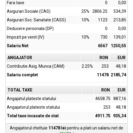
Fara taxe
0
0,00
Asigurari Sociale (CAS)
25%
2806.25
534,39
Asigurari Soc. Sanatate (CASS)
10%
1123
213,85
Deducere personala (DP)
0
0,00
Impozit pe venit (IV)
10%
730
139,01
Salariu Net
6567
1250,55
ANGAJATOR
RON
EUR
Contributie Asig. Munca (CAM)
2.25%
253
48,18
Salariu complet
11478
2185,74
TOTAL TAXE
RON
EUR
Angajatul plateste statului
4658.75
887,16
Angajatorul plateste statului
253
48,18
Total taxe incasate de stat
4911.75
935,34
Angajatorul cheltuie
11478
lei
pentru a plati un salariu net de