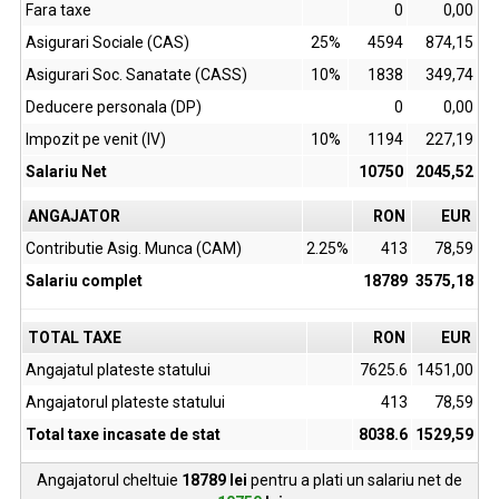
Fara taxe
0
0,00
Asigurari Sociale (CAS)
25%
4594
874,15
Asigurari Soc. Sanatate (CASS)
10%
1838
349,74
Deducere personala (DP)
0
0,00
Impozit pe venit (IV)
10%
1194
227,19
Salariu Net
10750
2045,52
ANGAJATOR
RON
EUR
Contributie Asig. Munca (CAM)
2.25%
413
78,59
Salariu complet
18789
3575,18
TOTAL TAXE
RON
EUR
Angajatul plateste statului
7625.6
1451,00
Angajatorul plateste statului
413
78,59
Total taxe incasate de stat
8038.6
1529,59
Angajatorul cheltuie
18789
lei
pentru a plati un salariu net de