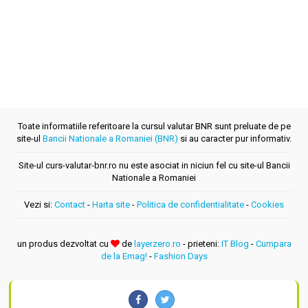
Toate informatiile referitoare la cursul valutar BNR sunt preluate de pe
site-ul
Bancii Nationale a Romaniei (BNR)
si au caracter pur informativ.
Site-ul curs-valutar-bnr.ro nu este asociat in niciun fel cu site-ul Bancii
Nationale a Romaniei
Vezi si:
Contact
-
Harta site
-
Politica de confidentialitate
-
Cookies
un produs dezvoltat cu
de
layerzero.ro
- prieteni:
IT Blog
-
Cumpara
de la Emag!
-
Fashion Days