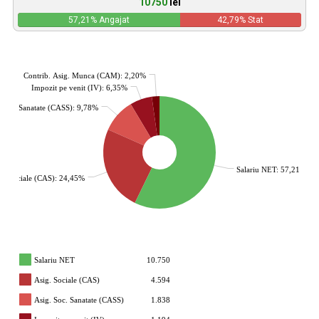
10750
lei
57,21
% Angajat
42,79
% Stat
Contrib. Asig. Munca (CAM): 2,20%
Impozit pe venit (IV): 6,35%
. Soc. Sanatate (CASS): 9,78%
Salariu NET: 57,21%
g. Sociale (CAS): 24,45%
Salariu NET
10.750
Asig. Sociale (CAS)
4.594
Asig. Soc. Sanatate (CASS)
1.838