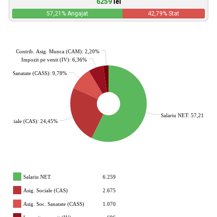
6259
lei
57,21
% Angajat
42,79
% Stat
Contrib. Asig. Munca (CAM): 2,20%
Impozit pe venit (IV): 6,36%
. Soc. Sanatate (CASS): 9,78%
Salariu NET: 57,21%
g. Sociale (CAS): 24,45%
Salariu NET
6.259
Asig. Sociale (CAS)
2.675
Asig. Soc. Sanatate (CASS)
1.070