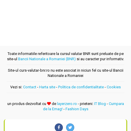
Toate informatiile referitoare la cursul valutar BNR sunt preluate de pe
site-ul
Bancii Nationale a Romaniei (BNR)
si au caracter pur informativ.
Site-ul curs-valutar-bnr.ro nu este asociat in niciun fel cu site-ul Bancii
Nationale a Romaniei
Vezi si:
Contact
-
Harta site
-
Politica de confidentialitate
-
Cookies
un produs dezvoltat cu
de
layerzero.ro
- prieteni:
IT Blog
-
Cumpara
de la Emag!
-
Fashion Days