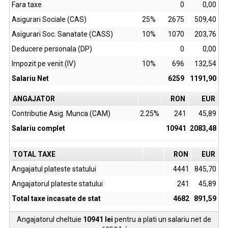
Fara taxe
0
0,00
Asigurari Sociale (CAS)
25%
2675
509,40
Asigurari Soc. Sanatate (CASS)
10%
1070
203,76
Deducere personala (DP)
0
0,00
Impozit pe venit (IV)
10%
696
132,54
Salariu Net
6259
1191,90
ANGAJATOR
RON
EUR
Contributie Asig. Munca (CAM)
2.25%
241
45,89
Salariu complet
10941
2083,48
TOTAL TAXE
RON
EUR
Angajatul plateste statului
4441
845,70
Angajatorul plateste statului
241
45,89
Total taxe incasate de stat
4682
891,59
Angajatorul cheltuie
10941
lei
pentru a plati un salariu net de