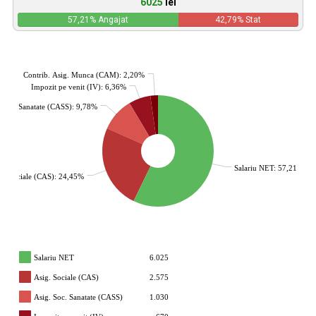
6025
lei
57,21
% Angajat
42,79
% Stat
Contrib. Asig. Munca (CAM): 2,20%
Impozit pe venit (IV): 6,36%
. Soc. Sanatate (CASS): 9,78%
Salariu NET: 57,21%
g. Sociale (CAS): 24,45%
Salariu NET
6.025
Asig. Sociale (CAS)
2.575
Asig. Soc. Sanatate (CASS)
1.030