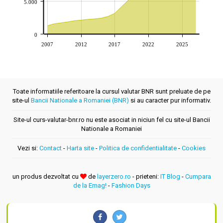
5.000
0
2007
2012
2017
2022
2025
Toate informatiile referitoare la cursul valutar BNR sunt preluate de pe
site-ul
Bancii Nationale a Romaniei (BNR)
si au caracter pur informativ.
Site-ul curs-valutar-bnr.ro nu este asociat in niciun fel cu site-ul Bancii
Nationale a Romaniei
Vezi si:
Contact
-
Harta site
-
Politica de confidentialitate
-
Cookies
un produs dezvoltat cu
de
layerzero.ro
- prieteni:
IT Blog
-
Cumpara
de la Emag!
-
Fashion Days