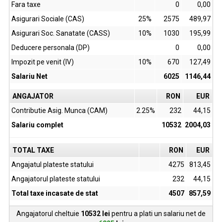
Fara taxe
0
0,00
Asigurari Sociale (CAS)
25%
2575
489,97
Asigurari Soc. Sanatate (CASS)
10%
1030
195,99
Deducere personala (DP)
0
0,00
Impozit pe venit (IV)
10%
670
127,49
Salariu Net
6025
1146,44
ANGAJATOR
RON
EUR
Contributie Asig. Munca (CAM)
2.25%
232
44,15
Salariu complet
10532
2004,03
TOTAL TAXE
RON
EUR
Angajatul plateste statului
4275
813,45
Angajatorul plateste statului
232
44,15
Total taxe incasate de stat
4507
857,59
Angajatorul cheltuie
10532
lei
pentru a plati un salariu net de