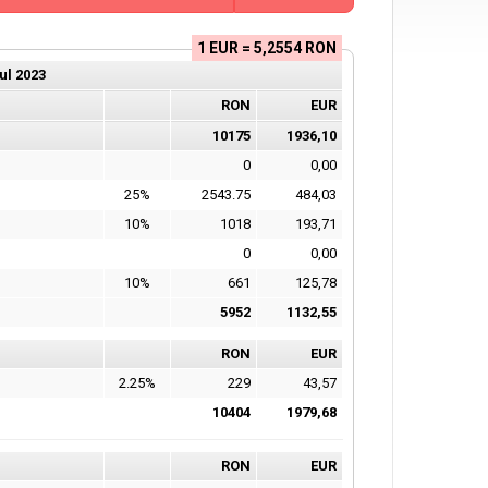
1 EUR = 5,2554 RON
ul
2023
RON
EUR
10175
1936,10
0
0,00
25%
2543.75
484,03
10%
1018
193,71
0
0,00
10%
661
125,78
5952
1132,55
RON
EUR
2.25%
229
43,57
10404
1979,68
RON
EUR