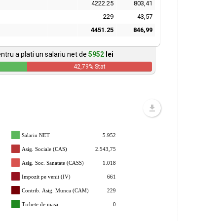
4222.25
803,41
229
43,57
4451.25
846,99
ntru a plati un salariu net de
5952
lei
42,79
% Stat
Salariu NET
5.952
Asig. Sociale (CAS)
2.543,75
Asig. Soc. Sanatate (CASS)
1.018
Impozit pe venit (IV)
661
Contrib. Asig. Munca (CAM)
229
Tichete de masa
0