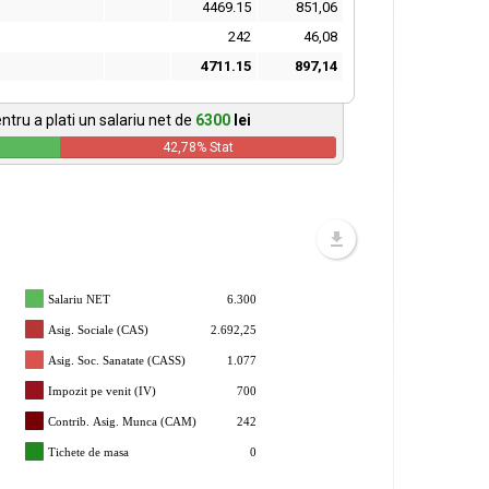
4469.15
851,06
242
46,08
4711.15
897,14
ntru a plati un salariu net de
6300
lei
42,78
% Stat
Salariu NET
6.300
Asig. Sociale (CAS)
2.692,25
Asig. Soc. Sanatate (CASS)
1.077
Impozit pe venit (IV)
700
Contrib. Asig. Munca (CAM)
242
Tichete de masa
0