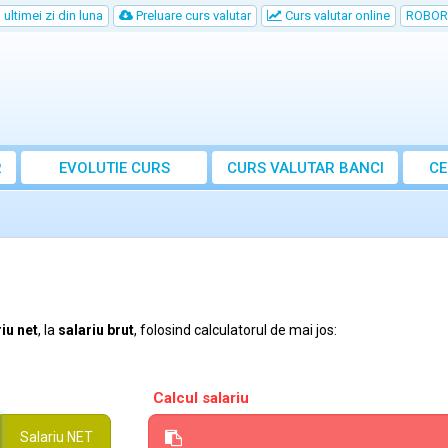
ultimei zi din luna
Preluare curs valutar
Curs valutar online
ROBOR
R
EVOLUTIE CURS
CURS
VALUTAR
BANCI
CE
iu net
, la
salariu brut
, folosind calculatorul de mai jos:
Calcul salariu
Salariu
NET