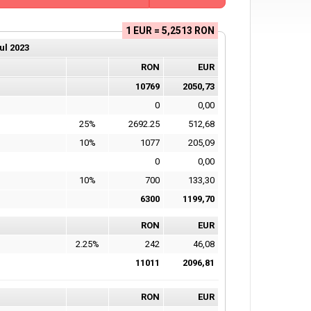
1 EUR = 5,2513 RON
ul
2023
RON
EUR
10769
2050,73
0
0,00
25%
2692.25
512,68
10%
1077
205,09
0
0,00
10%
700
133,30
6300
1199,70
RON
EUR
2.25%
242
46,08
11011
2096,81
RON
EUR