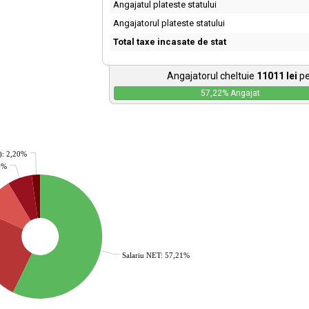
Angajatul plateste statului
Angajatorul plateste statului
Total taxe incasate de stat
Angajatorul cheltuie
11011
lei
pe
57,22
% Angajat
): 2,20%
36%
Salariu NET: 57,21%